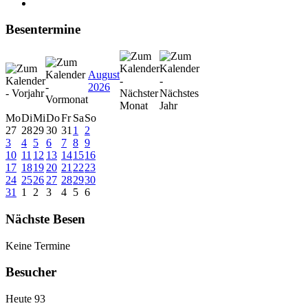
Besentermine
August
2026
Mo
Di
Mi
Do
Fr
Sa
So
27
28
29
30
31
1
2
3
4
5
6
7
8
9
10
11
12
13
14
15
16
17
18
19
20
21
22
23
24
25
26
27
28
29
30
31
1
2
3
4
5
6
Nächste Besen
Keine Termine
Besucher
Heute
93