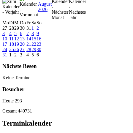
August
2026
Mo
Di
Mi
Do
Fr
Sa
So
27
28
29
30
31
1
2
3
4
5
6
7
8
9
10
11
12
13
14
15
16
17
18
19
20
21
22
23
24
25
26
27
28
29
30
31
1
2
3
4
5
6
Nächste Besen
Keine Termine
Besucher
Heute
293
Gesamt
440731
Terminkalender