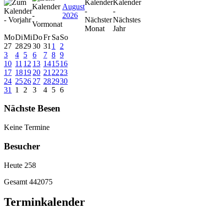
August
2026
Mo
Di
Mi
Do
Fr
Sa
So
27
28
29
30
31
1
2
3
4
5
6
7
8
9
10
11
12
13
14
15
16
17
18
19
20
21
22
23
24
25
26
27
28
29
30
31
1
2
3
4
5
6
Nächste Besen
Keine Termine
Besucher
Heute
258
Gesamt
442075
Terminkalender