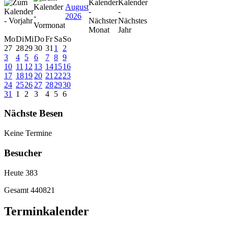
August
2026
Mo
Di
Mi
Do
Fr
Sa
So
27
28
29
30
31
1
2
3
4
5
6
7
8
9
10
11
12
13
14
15
16
17
18
19
20
21
22
23
24
25
26
27
28
29
30
31
1
2
3
4
5
6
Nächste Besen
Keine Termine
Besucher
Heute
383
Gesamt
440821
Terminkalender