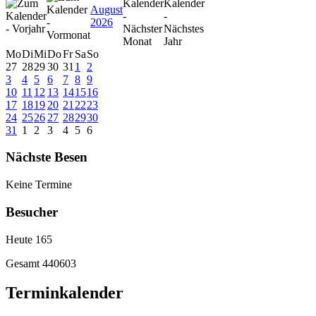
August
2026
Mo
Di
Mi
Do
Fr
Sa
So
27
28
29
30
31
1
2
3
4
5
6
7
8
9
10
11
12
13
14
15
16
17
18
19
20
21
22
23
24
25
26
27
28
29
30
31
1
2
3
4
5
6
Nächste Besen
Keine Termine
Besucher
Heute
165
Gesamt
440603
Terminkalender