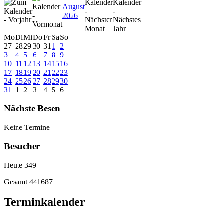
August
2026
Mo
Di
Mi
Do
Fr
Sa
So
27
28
29
30
31
1
2
3
4
5
6
7
8
9
10
11
12
13
14
15
16
17
18
19
20
21
22
23
24
25
26
27
28
29
30
31
1
2
3
4
5
6
Nächste Besen
Keine Termine
Besucher
Heute
349
Gesamt
441687
Terminkalender