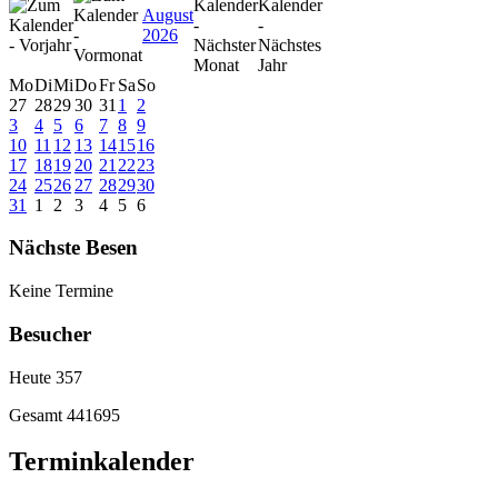
August
2026
Mo
Di
Mi
Do
Fr
Sa
So
27
28
29
30
31
1
2
3
4
5
6
7
8
9
10
11
12
13
14
15
16
17
18
19
20
21
22
23
24
25
26
27
28
29
30
31
1
2
3
4
5
6
Nächste Besen
Keine Termine
Besucher
Heute
357
Gesamt
441695
Terminkalender