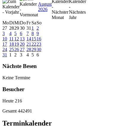
August
2026
Mo
Di
Mi
Do
Fr
Sa
So
27
28
29
30
31
1
2
3
4
5
6
7
8
9
10
11
12
13
14
15
16
17
18
19
20
21
22
23
24
25
26
27
28
29
30
31
1
2
3
4
5
6
Nächste Besen
Keine Termine
Besucher
Heute
216
Gesamt
442491
Terminkalender