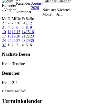
August
2026
Mo
Di
Mi
Do
Fr
Sa
So
27
28
29
30
31
1
2
3
4
5
6
7
8
9
10
11
12
13
14
15
16
17
18
19
20
21
22
23
24
25
26
27
28
29
30
31
1
2
3
4
5
6
Nächste Besen
Keine Termine
Besucher
Heute
211
Gesamt
440649
Terminkalender