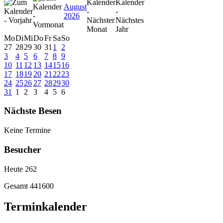
August
2026
Mo
Di
Mi
Do
Fr
Sa
So
27
28
29
30
31
1
2
3
4
5
6
7
8
9
10
11
12
13
14
15
16
17
18
19
20
21
22
23
24
25
26
27
28
29
30
31
1
2
3
4
5
6
Nächste Besen
Keine Termine
Besucher
Heute
262
Gesamt
441600
Terminkalender