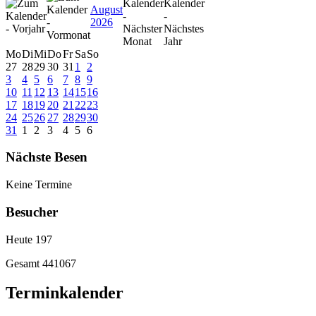
August
2026
Mo
Di
Mi
Do
Fr
Sa
So
27
28
29
30
31
1
2
3
4
5
6
7
8
9
10
11
12
13
14
15
16
17
18
19
20
21
22
23
24
25
26
27
28
29
30
31
1
2
3
4
5
6
Nächste Besen
Keine Termine
Besucher
Heute
197
Gesamt
441067
Terminkalender