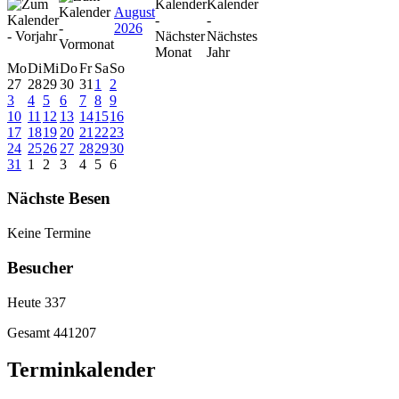
August
2026
Mo
Di
Mi
Do
Fr
Sa
So
27
28
29
30
31
1
2
3
4
5
6
7
8
9
10
11
12
13
14
15
16
17
18
19
20
21
22
23
24
25
26
27
28
29
30
31
1
2
3
4
5
6
Nächste Besen
Keine Termine
Besucher
Heute
337
Gesamt
441207
Terminkalender