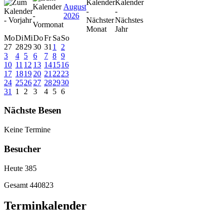
August
2026
Mo
Di
Mi
Do
Fr
Sa
So
27
28
29
30
31
1
2
3
4
5
6
7
8
9
10
11
12
13
14
15
16
17
18
19
20
21
22
23
24
25
26
27
28
29
30
31
1
2
3
4
5
6
Nächste Besen
Keine Termine
Besucher
Heute
385
Gesamt
440823
Terminkalender