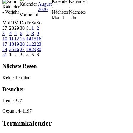
August
2026
Mo
Di
Mi
Do
Fr
Sa
So
27
28
29
30
31
1
2
3
4
5
6
7
8
9
10
11
12
13
14
15
16
17
18
19
20
21
22
23
24
25
26
27
28
29
30
31
1
2
3
4
5
6
Nächste Besen
Keine Termine
Besucher
Heute
327
Gesamt
441197
Terminkalender