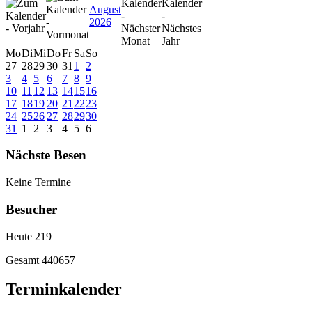
August
2026
Mo
Di
Mi
Do
Fr
Sa
So
27
28
29
30
31
1
2
3
4
5
6
7
8
9
10
11
12
13
14
15
16
17
18
19
20
21
22
23
24
25
26
27
28
29
30
31
1
2
3
4
5
6
Nächste Besen
Keine Termine
Besucher
Heute
219
Gesamt
440657
Terminkalender