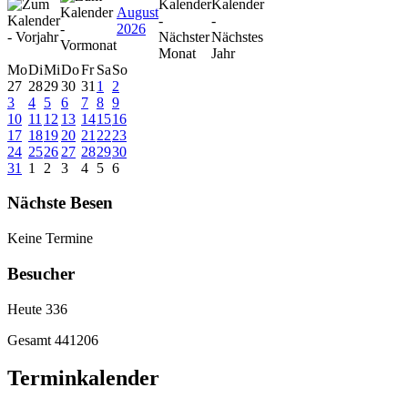
August
2026
Mo
Di
Mi
Do
Fr
Sa
So
27
28
29
30
31
1
2
3
4
5
6
7
8
9
10
11
12
13
14
15
16
17
18
19
20
21
22
23
24
25
26
27
28
29
30
31
1
2
3
4
5
6
Nächste Besen
Keine Termine
Besucher
Heute
336
Gesamt
441206
Terminkalender