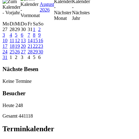
August
2026
Mo
Di
Mi
Do
Fr
Sa
So
27
28
29
30
31
1
2
3
4
5
6
7
8
9
10
11
12
13
14
15
16
17
18
19
20
21
22
23
24
25
26
27
28
29
30
31
1
2
3
4
5
6
Nächste Besen
Keine Termine
Besucher
Heute
248
Gesamt
441118
Terminkalender