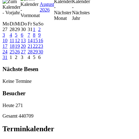
August
2026
Mo
Di
Mi
Do
Fr
Sa
So
27
28
29
30
31
1
2
3
4
5
6
7
8
9
10
11
12
13
14
15
16
17
18
19
20
21
22
23
24
25
26
27
28
29
30
31
1
2
3
4
5
6
Nächste Besen
Keine Termine
Besucher
Heute
271
Gesamt
440709
Terminkalender