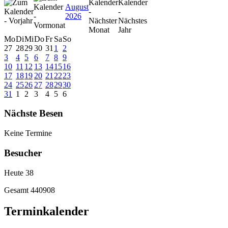
August
2026
Mo
Di
Mi
Do
Fr
Sa
So
27
28
29
30
31
1
2
3
4
5
6
7
8
9
10
11
12
13
14
15
16
17
18
19
20
21
22
23
24
25
26
27
28
29
30
31
1
2
3
4
5
6
Nächste Besen
Keine Termine
Besucher
Heute
38
Gesamt
440908
Terminkalender