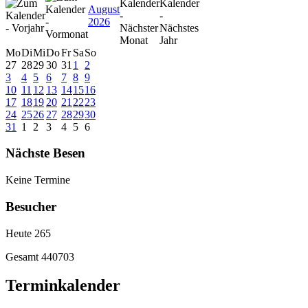
August
2026
Mo
Di
Mi
Do
Fr
Sa
So
27
28
29
30
31
1
2
3
4
5
6
7
8
9
10
11
12
13
14
15
16
17
18
19
20
21
22
23
24
25
26
27
28
29
30
31
1
2
3
4
5
6
Nächste Besen
Keine Termine
Besucher
Heute
265
Gesamt
440703
Terminkalender