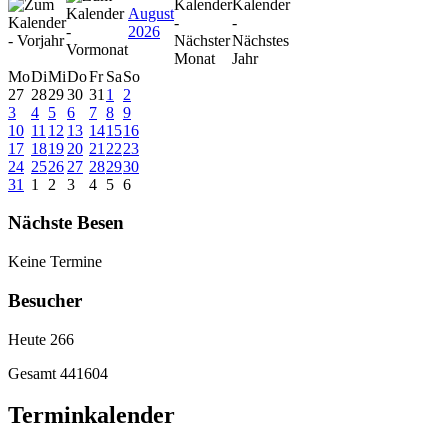
August
2026
Mo
Di
Mi
Do
Fr
Sa
So
27
28
29
30
31
1
2
3
4
5
6
7
8
9
10
11
12
13
14
15
16
17
18
19
20
21
22
23
24
25
26
27
28
29
30
31
1
2
3
4
5
6
Nächste Besen
Keine Termine
Besucher
Heute
266
Gesamt
441604
Terminkalender