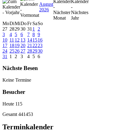
August
2026
Mo
Di
Mi
Do
Fr
Sa
So
27
28
29
30
31
1
2
3
4
5
6
7
8
9
10
11
12
13
14
15
16
17
18
19
20
21
22
23
24
25
26
27
28
29
30
31
1
2
3
4
5
6
Nächste Besen
Keine Termine
Besucher
Heute
115
Gesamt
441453
Terminkalender