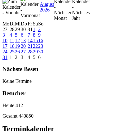
August
2026
Mo
Di
Mi
Do
Fr
Sa
So
27
28
29
30
31
1
2
3
4
5
6
7
8
9
10
11
12
13
14
15
16
17
18
19
20
21
22
23
24
25
26
27
28
29
30
31
1
2
3
4
5
6
Nächste Besen
Keine Termine
Besucher
Heute
412
Gesamt
440850
Terminkalender