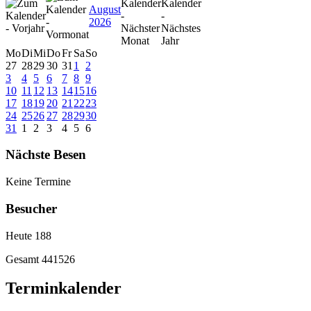
August
2026
Mo
Di
Mi
Do
Fr
Sa
So
27
28
29
30
31
1
2
3
4
5
6
7
8
9
10
11
12
13
14
15
16
17
18
19
20
21
22
23
24
25
26
27
28
29
30
31
1
2
3
4
5
6
Nächste Besen
Keine Termine
Besucher
Heute
188
Gesamt
441526
Terminkalender