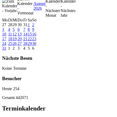
August
2026
Mo
Di
Mi
Do
Fr
Sa
So
27
28
29
30
31
1
2
3
4
5
6
7
8
9
10
11
12
13
14
15
16
17
18
19
20
21
22
23
24
25
26
27
28
29
30
31
1
2
3
4
5
6
Nächste Besen
Keine Termine
Besucher
Heute
254
Gesamt
442071
Terminkalender