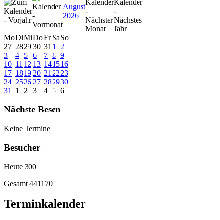
August
2026
Mo
Di
Mi
Do
Fr
Sa
So
27
28
29
30
31
1
2
3
4
5
6
7
8
9
10
11
12
13
14
15
16
17
18
19
20
21
22
23
24
25
26
27
28
29
30
31
1
2
3
4
5
6
Nächste Besen
Keine Termine
Besucher
Heute
300
Gesamt
441170
Terminkalender