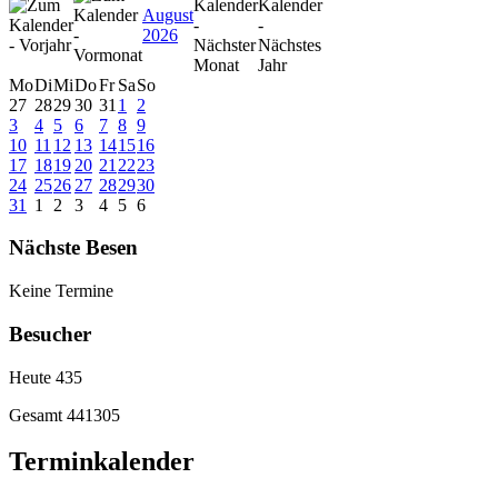
August
2026
Mo
Di
Mi
Do
Fr
Sa
So
27
28
29
30
31
1
2
3
4
5
6
7
8
9
10
11
12
13
14
15
16
17
18
19
20
21
22
23
24
25
26
27
28
29
30
31
1
2
3
4
5
6
Nächste Besen
Keine Termine
Besucher
Heute
435
Gesamt
441305
Terminkalender