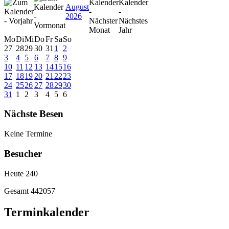
August
2026
Mo
Di
Mi
Do
Fr
Sa
So
27
28
29
30
31
1
2
3
4
5
6
7
8
9
10
11
12
13
14
15
16
17
18
19
20
21
22
23
24
25
26
27
28
29
30
31
1
2
3
4
5
6
Nächste Besen
Keine Termine
Besucher
Heute
240
Gesamt
442057
Terminkalender