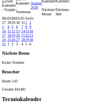
August
2026
Mo
Di
Mi
Do
Fr
Sa
So
27
28
29
30
31
1
2
3
4
5
6
7
8
9
10
11
12
13
14
15
16
17
18
19
20
21
22
23
24
25
26
27
28
29
30
31
1
2
3
4
5
6
Nächste Besen
Keine Termine
Besucher
Heute
143
Gesamt
441481
Terminkalender