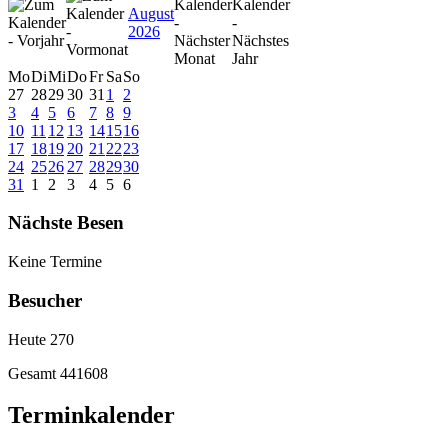
August
2026
Mo
Di
Mi
Do
Fr
Sa
So
27
28
29
30
31
1
2
3
4
5
6
7
8
9
10
11
12
13
14
15
16
17
18
19
20
21
22
23
24
25
26
27
28
29
30
31
1
2
3
4
5
6
Nächste Besen
Keine Termine
Besucher
Heute
270
Gesamt
441608
Terminkalender