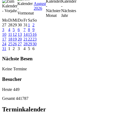
August
2026
Mo
Di
Mi
Do
Fr
Sa
So
27
28
29
30
31
1
2
3
4
5
6
7
8
9
10
11
12
13
14
15
16
17
18
19
20
21
22
23
24
25
26
27
28
29
30
31
1
2
3
4
5
6
Nächste Besen
Keine Termine
Besucher
Heute
449
Gesamt
441787
Terminkalender