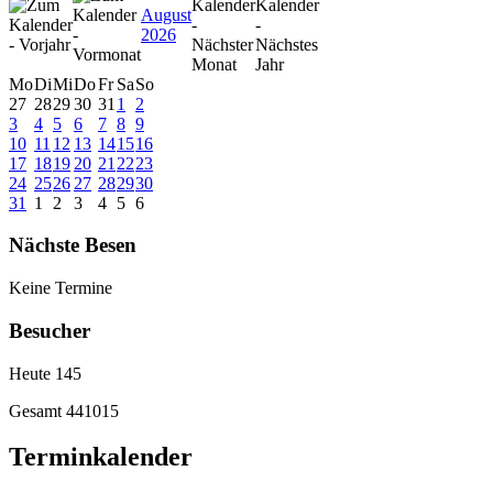
August
2026
Mo
Di
Mi
Do
Fr
Sa
So
27
28
29
30
31
1
2
3
4
5
6
7
8
9
10
11
12
13
14
15
16
17
18
19
20
21
22
23
24
25
26
27
28
29
30
31
1
2
3
4
5
6
Nächste Besen
Keine Termine
Besucher
Heute
145
Gesamt
441015
Terminkalender