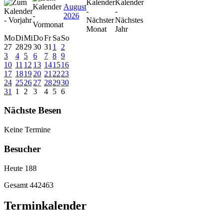
August
2026
Mo
Di
Mi
Do
Fr
Sa
So
27
28
29
30
31
1
2
3
4
5
6
7
8
9
10
11
12
13
14
15
16
17
18
19
20
21
22
23
24
25
26
27
28
29
30
31
1
2
3
4
5
6
Nächste Besen
Keine Termine
Besucher
Heute
188
Gesamt
442463
Terminkalender