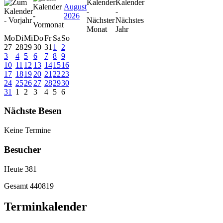
August
2026
Mo
Di
Mi
Do
Fr
Sa
So
27
28
29
30
31
1
2
3
4
5
6
7
8
9
10
11
12
13
14
15
16
17
18
19
20
21
22
23
24
25
26
27
28
29
30
31
1
2
3
4
5
6
Nächste Besen
Keine Termine
Besucher
Heute
381
Gesamt
440819
Terminkalender