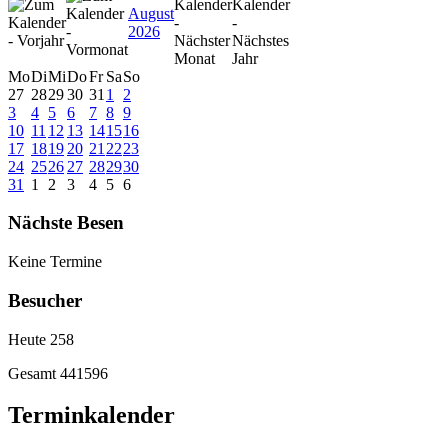
August
2026
Mo
Di
Mi
Do
Fr
Sa
So
27
28
29
30
31
1
2
3
4
5
6
7
8
9
10
11
12
13
14
15
16
17
18
19
20
21
22
23
24
25
26
27
28
29
30
31
1
2
3
4
5
6
Nächste Besen
Keine Termine
Besucher
Heute
258
Gesamt
441596
Terminkalender