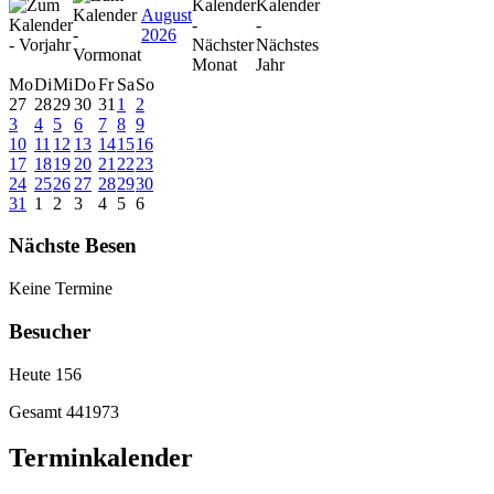
August
2026
Mo
Di
Mi
Do
Fr
Sa
So
27
28
29
30
31
1
2
3
4
5
6
7
8
9
10
11
12
13
14
15
16
17
18
19
20
21
22
23
24
25
26
27
28
29
30
31
1
2
3
4
5
6
Nächste Besen
Keine Termine
Besucher
Heute
156
Gesamt
441973
Terminkalender