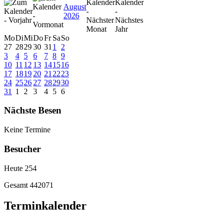
August
2026
Mo
Di
Mi
Do
Fr
Sa
So
27
28
29
30
31
1
2
3
4
5
6
7
8
9
10
11
12
13
14
15
16
17
18
19
20
21
22
23
24
25
26
27
28
29
30
31
1
2
3
4
5
6
Nächste Besen
Keine Termine
Besucher
Heute
254
Gesamt
442071
Terminkalender