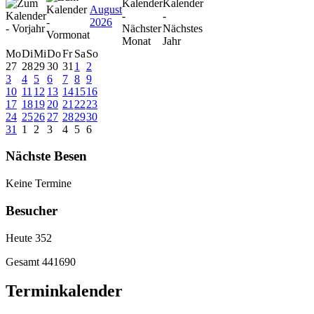
August
2026
Mo
Di
Mi
Do
Fr
Sa
So
27
28
29
30
31
1
2
3
4
5
6
7
8
9
10
11
12
13
14
15
16
17
18
19
20
21
22
23
24
25
26
27
28
29
30
31
1
2
3
4
5
6
Nächste Besen
Keine Termine
Besucher
Heute
352
Gesamt
441690
Terminkalender