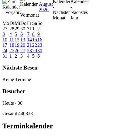
August
2026
Mo
Di
Mi
Do
Fr
Sa
So
27
28
29
30
31
1
2
3
4
5
6
7
8
9
10
11
12
13
14
15
16
17
18
19
20
21
22
23
24
25
26
27
28
29
30
31
1
2
3
4
5
6
Nächste Besen
Keine Termine
Besucher
Heute
400
Gesamt
440838
Terminkalender