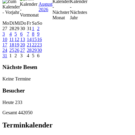
August
2026
Mo
Di
Mi
Do
Fr
Sa
So
27
28
29
30
31
1
2
3
4
5
6
7
8
9
10
11
12
13
14
15
16
17
18
19
20
21
22
23
24
25
26
27
28
29
30
31
1
2
3
4
5
6
Nächste Besen
Keine Termine
Besucher
Heute
233
Gesamt
442050
Terminkalender