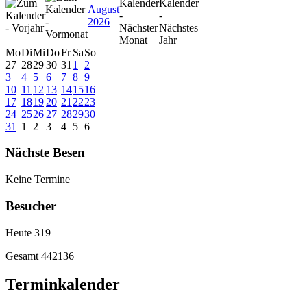
August
2026
Mo
Di
Mi
Do
Fr
Sa
So
27
28
29
30
31
1
2
3
4
5
6
7
8
9
10
11
12
13
14
15
16
17
18
19
20
21
22
23
24
25
26
27
28
29
30
31
1
2
3
4
5
6
Nächste Besen
Keine Termine
Besucher
Heute
319
Gesamt
442136
Terminkalender