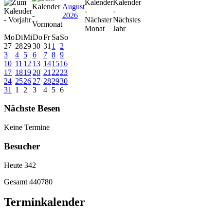
August
2026
Mo
Di
Mi
Do
Fr
Sa
So
27
28
29
30
31
1
2
3
4
5
6
7
8
9
10
11
12
13
14
15
16
17
18
19
20
21
22
23
24
25
26
27
28
29
30
31
1
2
3
4
5
6
Nächste Besen
Keine Termine
Besucher
Heute
342
Gesamt
440780
Terminkalender