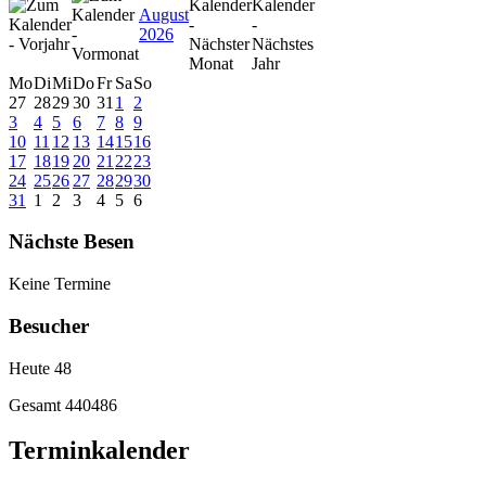
August
2026
Mo
Di
Mi
Do
Fr
Sa
So
27
28
29
30
31
1
2
3
4
5
6
7
8
9
10
11
12
13
14
15
16
17
18
19
20
21
22
23
24
25
26
27
28
29
30
31
1
2
3
4
5
6
Nächste Besen
Keine Termine
Besucher
Heute
48
Gesamt
440486
Terminkalender