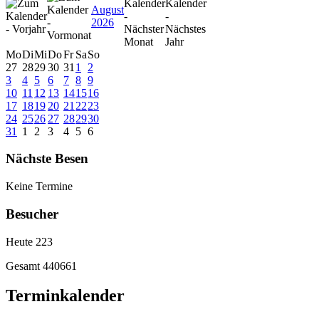
August
2026
Mo
Di
Mi
Do
Fr
Sa
So
27
28
29
30
31
1
2
3
4
5
6
7
8
9
10
11
12
13
14
15
16
17
18
19
20
21
22
23
24
25
26
27
28
29
30
31
1
2
3
4
5
6
Nächste Besen
Keine Termine
Besucher
Heute
223
Gesamt
440661
Terminkalender