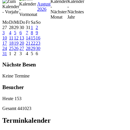
August
2026
Mo
Di
Mi
Do
Fr
Sa
So
27
28
29
30
31
1
2
3
4
5
6
7
8
9
10
11
12
13
14
15
16
17
18
19
20
21
22
23
24
25
26
27
28
29
30
31
1
2
3
4
5
6
Nächste Besen
Keine Termine
Besucher
Heute
153
Gesamt
441023
Terminkalender