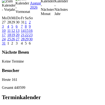
August
2026
Mo
Di
Mi
Do
Fr
Sa
So
27
28
29
30
31
1
2
3
4
5
6
7
8
9
10
11
12
13
14
15
16
17
18
19
20
21
22
23
24
25
26
27
28
29
30
31
1
2
3
4
5
6
Nächste Besen
Keine Termine
Besucher
Heute
161
Gesamt
440599
Terminkalender