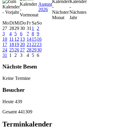
August
2026
Mo
Di
Mi
Do
Fr
Sa
So
27
28
29
30
31
1
2
3
4
5
6
7
8
9
10
11
12
13
14
15
16
17
18
19
20
21
22
23
24
25
26
27
28
29
30
31
1
2
3
4
5
6
Nächste Besen
Keine Termine
Besucher
Heute
439
Gesamt
441309
Terminkalender